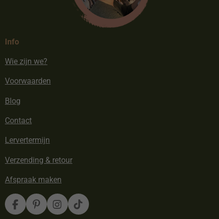
Info
Wie zijn we?
Voorwaarden
Blog
Contact
Lervertermijn
Verzending & retour
Afspraak maken
F
P
I
T
a
i
n
i