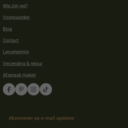
Wie zijn we?
Voorwaarden
Blog
Contact
Lervertermijn
Verzending & retour
Afspraak maken
F
P
I
T
a
i
n
i
c
n
s
k
e
t
t
T
b
e
a
o
Abonneren op e-mail updates
o
r
g
k
o
e
r