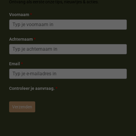
k
s
a
Ontvang als eerste onze tips, nieuwtjes & acties.
t
m
Voornaam
*
Achternaam
*
Email
*
Controleer je aanvraag.
*
Verzenden