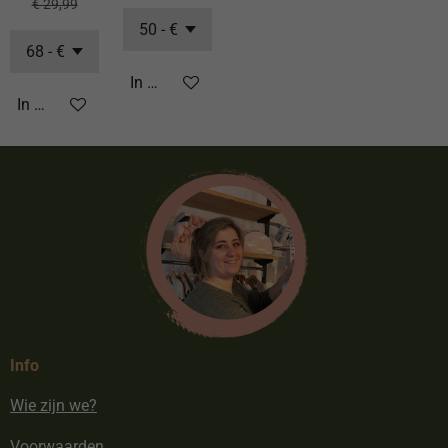
€ 29,99
In winkelwagen
In winkelwagen
Info
Wie zijn we?
Voorwaarden