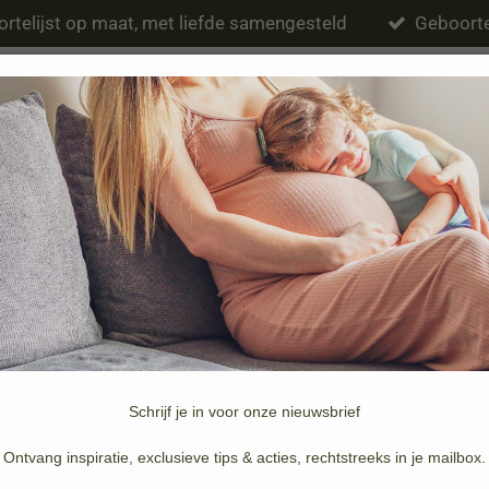
rtelijst op maat, met liefde samengesteld
Geboorte
Eten & drinken
Verzorging
Slapen
Schrijf je in voor onze nieuwsbrief
Merken
Doopsuiker & Geboortekaartjes
Ontvang inspiratie, exclusieve tips & acties, rechtstreeks in je mailbox.