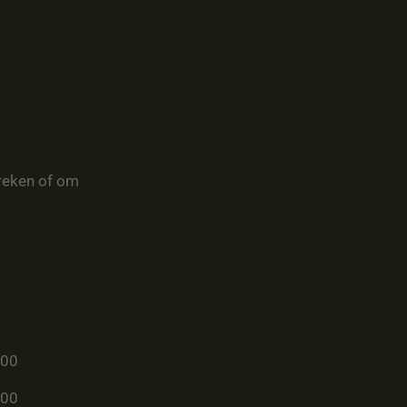
reken of om
u00
u00