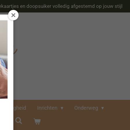
kaartjes en doopsuiker volledig afgestemd op jouw stijl
Veiligheid
Inrichten
Onderweg