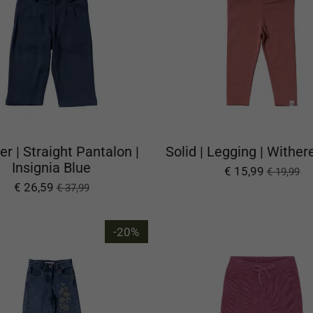
r | Straight Pantalon |
Solid | Legging | Withe
Insignia Blue
€ 15,99
€ 19,99
€ 26,59
€ 37,99
-20%