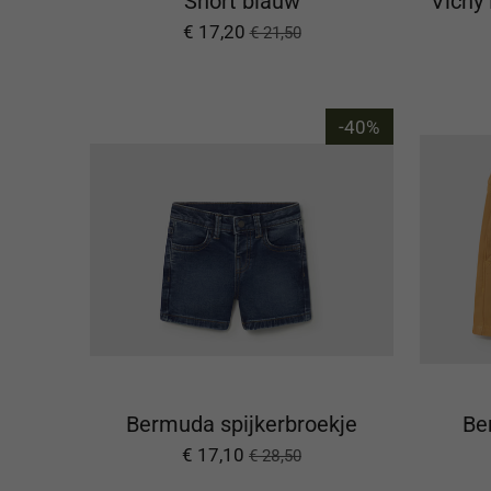
Short blauw
Vichy 
€ 17,20
€ 21,50
-40%
Bermuda spijkerbroekje
Be
€ 17,10
€ 28,50