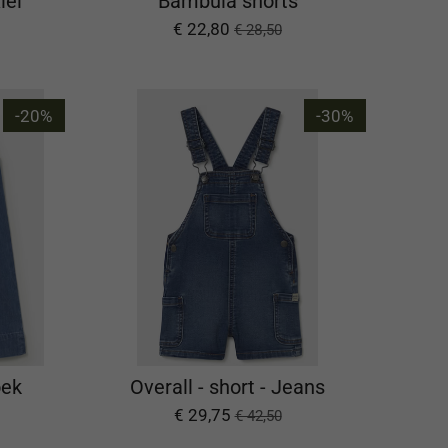
lei
Bambula shorts
€ 22,80
€ 28,50
-20%
-30%
oek
Overall - short - Jeans
€ 29,75
€ 42,50