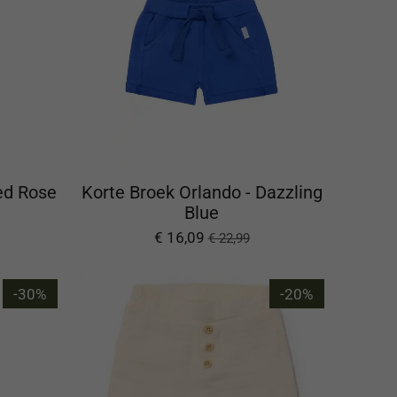
red Rose
Korte Broek Orlando - Dazzling
Blue
€ 16,09
€ 22,99
-30%
-20%