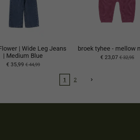
Flower | Wide Leg Jeans
broek tyhee - mellow
| Medium Blue
€ 23,07
€ 32,95
€ 35,99
€ 44,99
1
2