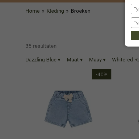
Home
»
Kleding
»
Broeken
35 resultaten
Dazzling Blue
▾
Maat
▾
Maay
▾
Whitered 
-40%