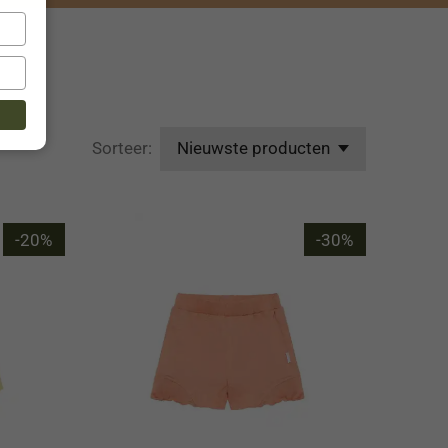
Sorteer:
-20%
-30%