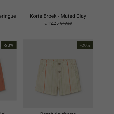
eringue
Korte Broek - Muted Clay
€ 12,25
€ 17,50
-20%
-20%