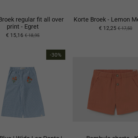
roek regular fit all over
Korte Broek - Lemon M
print - Egret
€ 12,25
€ 17,50
€ 15,16
€ 18,95
-30%