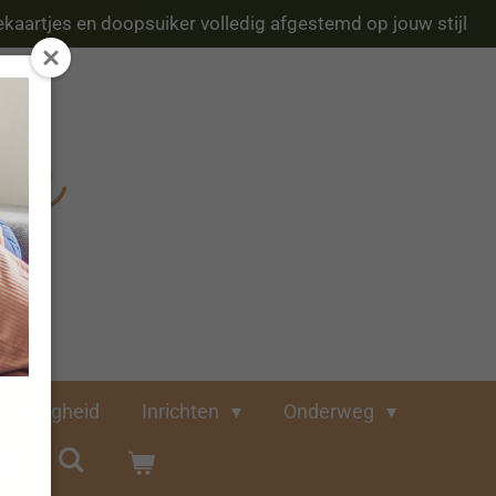
kaartjes en doopsuiker volledig afgestemd op jouw stijl
Veiligheid
Inrichten
Onderweg