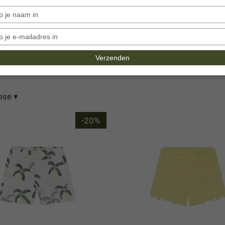
Typ
je
naam
Typ
Broeken
in
je
e-
Verzenden
mailadres
in
Rose
▾
-20%