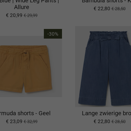
Blue | Wide Leg Pants |
Bambula shorts - K
Allure
€ 22,80
€ 28,50
€ 20,99
€ 29,99
-30%
rmuda shorts - Geel
Lange zwierige br
€ 23,09
€ 22,80
€ 32,99
€ 28,50