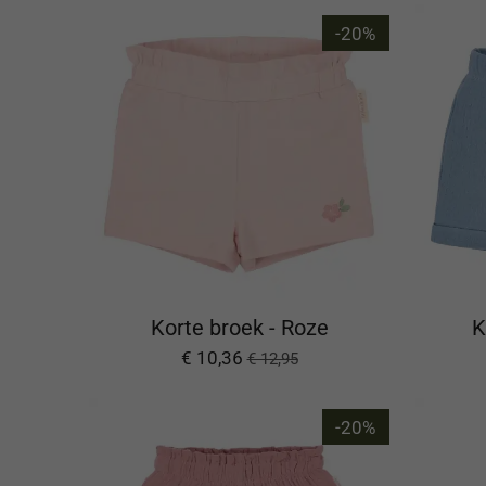
-20%
Korte broek - Roze
K
€ 10,36
€ 12,95
-20%