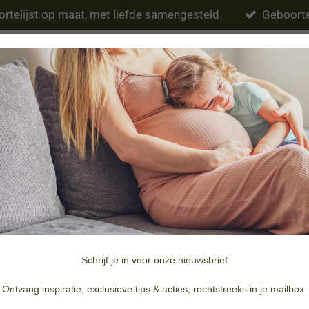
rtelijst op maat, met liefde samengesteld
Geboorte
Eten & drinken
Verzorging
Slapen
Schrijf je in voor onze nieuwsbrief
Merken
Doopsuiker & Geboortekaartjes
Ontvang inspiratie, exclusieve tips & acties, rechtstreeks in je mailbox.