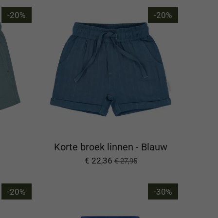
-20%
-20%
Korte broek linnen - Blauw
€ 22,36
€ 27,95
-20%
-30%