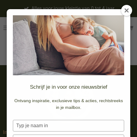
Ga
Alles voor jouw kleintje van 0 tot 4 jaar
direct
naar
de
hoofdinhoud
Eten & drinken
Schrijf je in voor onze nieuwsbrief
Ontvang inspiratie, exclusieve tips & acties, rechtstreeks
in je mailbox.
Typ
je
Info
naam