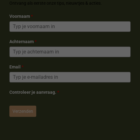
k
s
a
Ontvang als eerste onze tips, nieuwtjes & acties.
t
m
Voornaam
*
Achternaam
*
Email
*
Controleer je aanvraag.
*
Verzenden