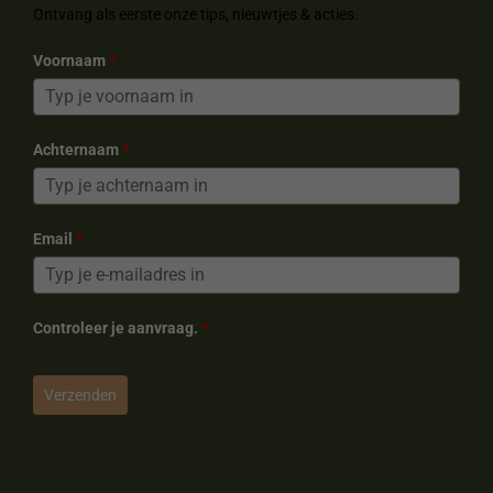
k
s
a
Ontvang als eerste onze tips, nieuwtjes & acties.
t
m
Voornaam
*
Achternaam
*
Email
*
Controleer je aanvraag.
*
Verzenden