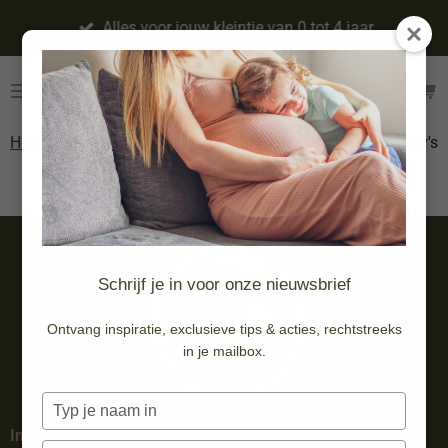
Ga
Alles voor jouw kleintje van 0 tot 4 jaar
direct
naar
de
hoofdinhoud
Home
»
Doopsuiker &
»
Doopsuiker
»
Vullen
»
Lolly's
Geboortekaartjes
DIY
Schrijf je in voor onze nieuwsbrief
Ontvang inspiratie, exclusieve tips & acties, rechtstreeks
in je mailbox.
Typ
je
Info
naam