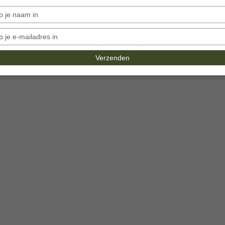
Typ
je
naam
Typ
Slipstop
in
je
e-
Verzenden
mailadres
in