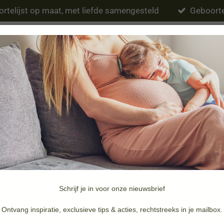
rtelijst op maat, met liefde samengesteld
Geboorte
Eten & drinken
Verzorging
Slapen
Schrijf je in voor onze nieuwsbrief
Merken
Doopsuiker & Geboortekaartjes
Ontvang inspiratie, exclusieve tips & acties, rechtstreeks in je mailbox.