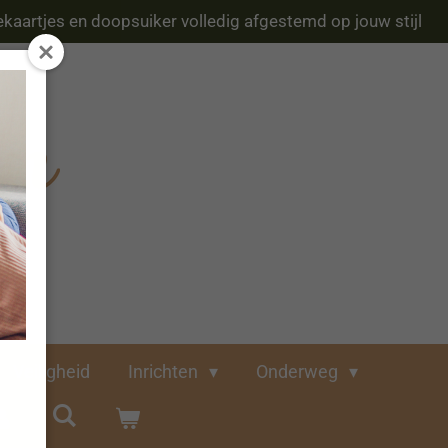
kaartjes en doopsuiker volledig afgestemd op jouw stijl
Veiligheid
Inrichten
Onderweg