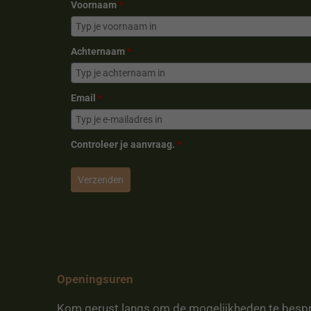
Voornaam
*
Achternaam
*
Email
*
Controleer je aanvraag.
*
Verzenden
Openingsuren
Kom gerust langs om de mogelijkheden te besp