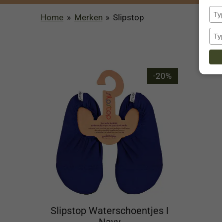
Home
»
Merken
»
Slipstop
-20%
Slipstop Waterschoentjes I
Navy