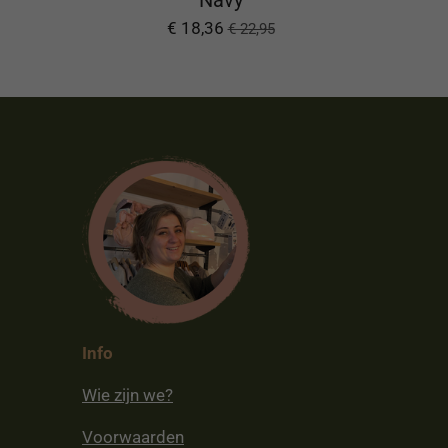
€ 18,36
€ 22,95
Info
Wie zijn we?
Voorwaarden