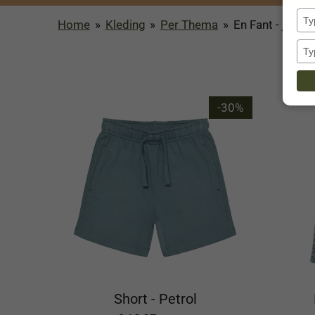
Home
»
Kleding
»
Per Thema
»
En Fant - jonge
-30%
Short - Petrol