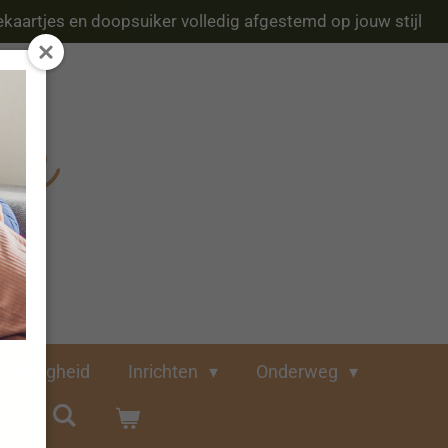
kaartjes en doopsuiker volledig afgestemd op jouw stijl
Veiligheid
Inrichten
Onderweg