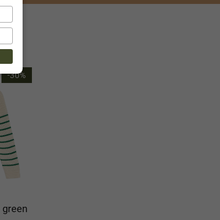
-30%
t green