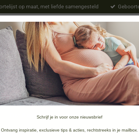
rtelijst op maat, met liefde samengesteld
Geboorte
Eten & drinken
Verzorging
Slapen
Schrijf je in voor onze nieuwsbrief
Merken
Doopsuiker & Geboortekaartjes
Ontvang inspiratie, exclusieve tips & acties, rechtstreeks in je mailbox.