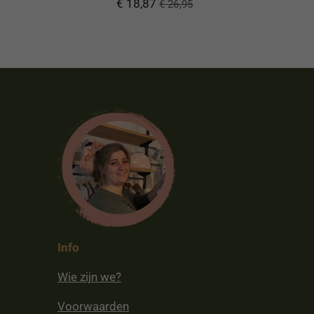
€ 18,87
€ 26,95
Info
Wie zijn we?
Voorwaarden