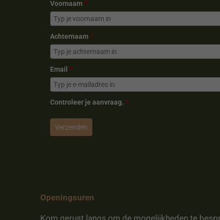
Voornaam
*
Achternaam
*
Email
*
Controleer je aanvraag.
*
Verzenden
Openingsuren
Kom gerust langs om de mogelijkheden te besp