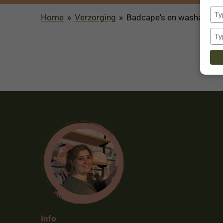
Home
»
Verzorging
»
Badcape's en washandje
Info