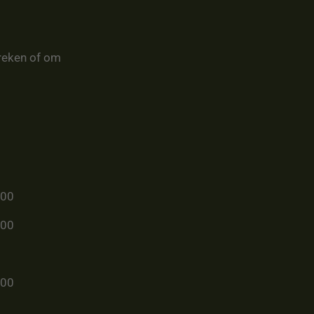
reken of om
u00
u00
u00