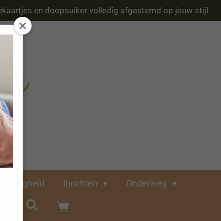
kaartjes en doopsuiker volledig afgestemd op jouw stijl
Veiligheid
Inrichten
Onderweg