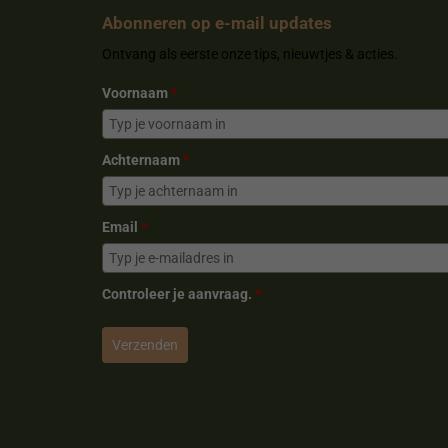
o
e
r
Abonneren op e-mail updates
k
s
a
Ontvang als eerste onze tips, nieuwtjes & acties.
t
m
Voornaam
*
Achternaam
*
Email
*
Controleer je aanvraag.
*
Verzenden