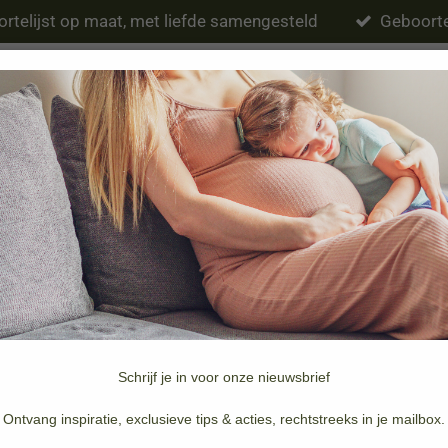
rtelijst op maat, met liefde samengesteld
Geboorte
Eten & drinken
Verzorging
Slapen
Schrijf je in voor onze nieuwsbrief
Merken
Doopsuiker & Geboortekaartjes
Ontvang inspiratie, exclusieve tips & acties, rechtstreeks in je mailbox.