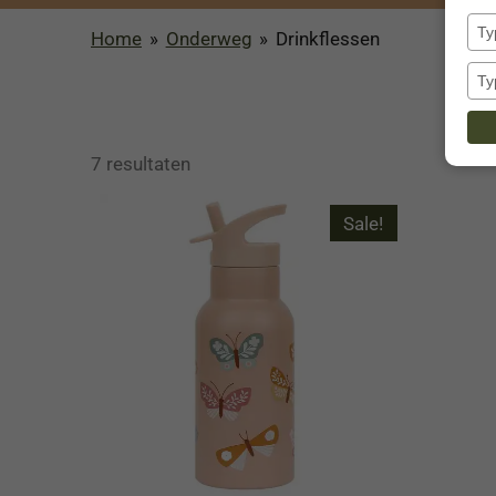
Home
»
Onderweg
»
Drinkflessen
7 resultaten
Sale!