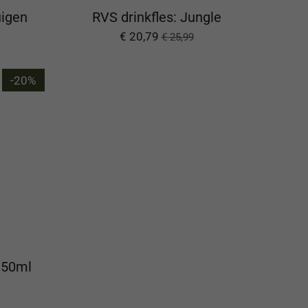
uigen
RVS drinkfles: Jungle
€ 20,79
€ 25,99
-20%
 350ml