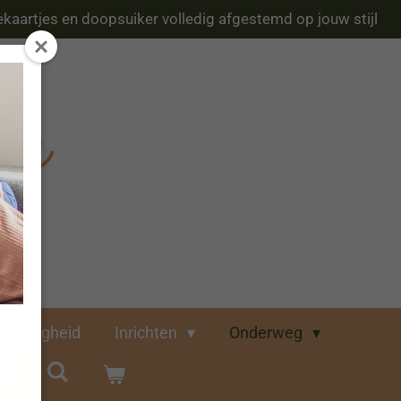
kaartjes en doopsuiker volledig afgestemd op jouw stijl
Veiligheid
Inrichten
Onderweg