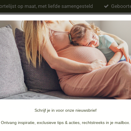
rtelijst op maat, met liefde samengesteld
Geboorte
Eten & drinken
Verzorging
Slapen
Schrijf je in voor onze nieuwsbrief
Merken
Doopsuiker & Geboortekaartjes
Ontvang inspiratie, exclusieve tips & acties, rechtstreeks in je mailbox.