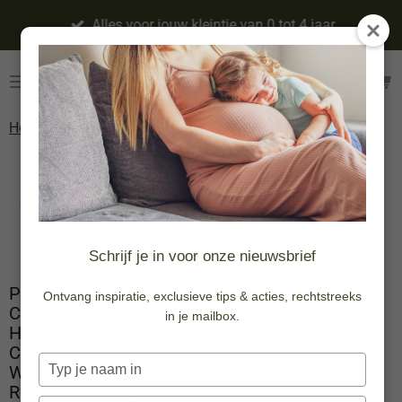
Ga
Alles voor jouw kleintje van 0 tot 4 jaar
direct
naar
de
hoofdinhoud
Home
»
Slapen
»
Knuffeldoekjes
Knuffeldoekjes
-50%
-50%
Schrijf je in voor onze nieuwsbrief
Pacifier
Pacifier
Ontvang inspiratie, exclusieve tips & acties, rechtstreeks
Cord
Cord
in je mailbox.
Hanger |
Hanger |
Candy |
Avion |
Typ
Withered
Goblin
je
Rose
Blue
naam