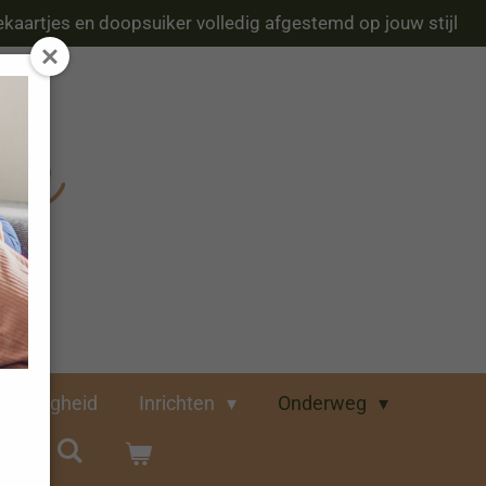
kaartjes en doopsuiker volledig afgestemd op jouw stijl
Veiligheid
Inrichten
Onderweg