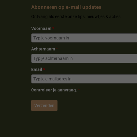
o
e
r
Abonneren op e-mail updates
k
s
a
Ontvang als eerste onze tips, nieuwtjes & acties.
t
m
Voornaam
*
Achternaam
*
Email
*
Controleer je aanvraag.
*
Verzenden