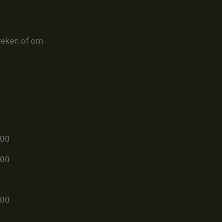
reken of om
u00
u00
u00