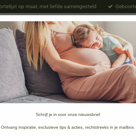
rtelijst op maat, met liefde samengesteld
Geboorte
Eten & drinken
Verzorging
Slapen
Schrijf je in voor onze nieuwsbrief
Merken
Doopsuiker & Geboortekaartjes
Ontvang inspiratie, exclusieve tips & acties, rechtstreeks in je mailbox.