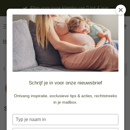
Ga
Alles voor jouw kleintje van 0 tot 4 jaar
direct
naar
de
hoofdinhoud
Home
»
Kleding
»
Accesoires
»
Tasjes
Tasjes
1 resultaten
Sorteer:
Schrijf je in voor onze nieuwsbrief
-40%
Ontvang inspiratie, exclusieve tips & acties, rechtstreeks
in je mailbox.
Sunshine
bag
Typ
€ 17,37
je
€ 28,95
naam