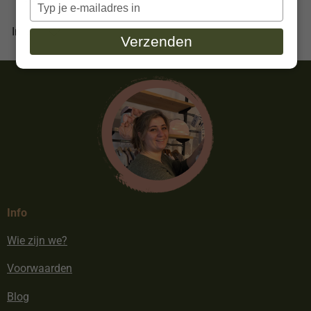
Typ
in
je
In winkelwagen
e-
Verzenden
mailadres
in
Info
Wie zijn we?
Voorwaarden
Blog