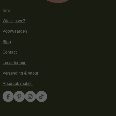
Info
Wie zijn we?
Voorwaarden
Blog
Contact
Lervertermijn
Verzending & retour
Afspraak maken
F
P
I
T
a
i
n
i
c
n
s
k
e
t
t
T