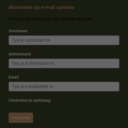
b
e
a
o
Abonneren op e-mail updates
o
r
g
k
o
e
r
k
s
a
Ontvang als eerste onze tips, nieuwtjes & acties.
t
m
Voornaam
*
Achternaam
*
Email
*
Controleer je aanvraag.
*
Verzenden