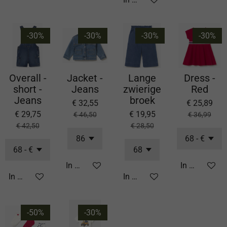
-30%
-30%
-30%
-30%
Overall -
Jacket -
Lange
Dress -
short -
Jeans
zwierige
Red
Jeans
broek
€ 32,55
€ 25,89
€ 29,75
€ 19,95
€ 46,50
€ 36,99
€ 42,50
€ 28,50
In winkelwagen
In winkelwa
In winkelwagen
In winkelwagen
-50%
-30%