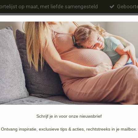
rtelijst op maat, met liefde samengesteld
Geboorte
Eten & drinken
Verzorging
Slapen
Schrijf je in voor onze nieuwsbrief
Merken
Doopsuiker & Geboortekaartjes
Ontvang inspiratie, exclusieve tips & acties, rechtstreeks in je mailbox.