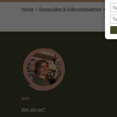
Home
»
Doopsuiker & Geboortekaartjes
»
Doop
Info
Wie zijn we?