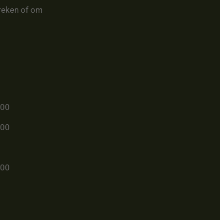
reken of om
u00
u00
u00