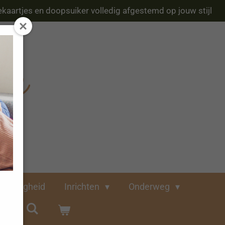
kaartjes en doopsuiker volledig afgestemd op jouw stijl
Veiligheid
Inrichten
Onderweg