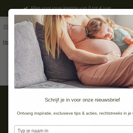
Ga
Alles voor jouw kleintje van 0 tot 4 jaar
direct
naar
de
hoofdinhoud
Home
»
Doopsuiker &
»
Doopsuiker
»
Vullen
»
Suikerbonen
Geboortekaartjes
DIY
De Bock
Schrijf je in voor onze nieuwsbrief
Ontvang inspiratie, exclusieve tips & acties, rechtstreeks in je
Typ