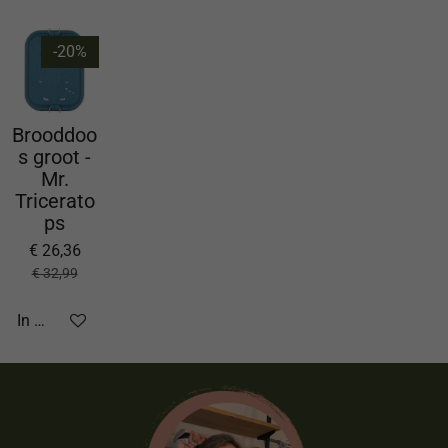
-20%
Brooddoo
s groot -
Mr.
Tricerato
ps
€ 26,36
€ 32,99
In winkelwagen