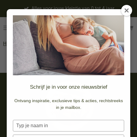
Ga
Alles voor jouw kleintje van 0 tot 4 jaar
direct
naar
de
hoofdinhoud
Home
»
Merken
»
Scoot and ride
Scoot and ride
Schrijf je in voor onze nieuwsbrief
Ontvang inspiratie, exclusieve tips & acties, rechtstreeks
in je mailbox.
Typ
je
naam