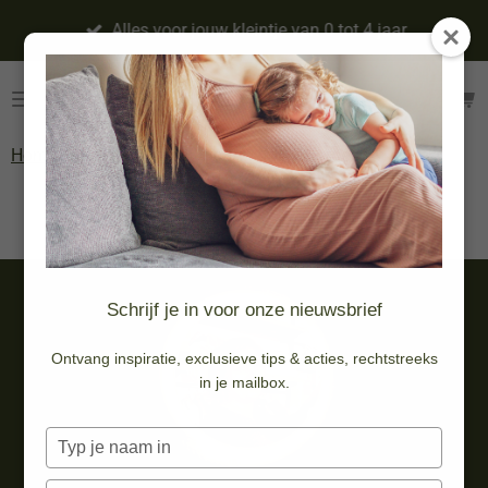
Ga
Alles voor jouw kleintje van 0 tot 4 jaar
direct
naar
de
hoofdinhoud
Home
»
Eten & drinken
»
Aan tafel
»
Borden
Borden
Schrijf je in voor onze nieuwsbrief
Ontvang inspiratie, exclusieve tips & acties, rechtstreeks
in je mailbox.
Typ
je
naam