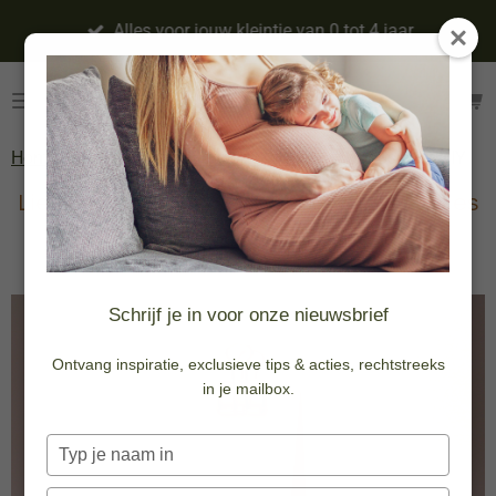
Ga
intje van 0 tot 4 jaar
Geboortelijst op maat
direct
naar
de
hoofdinhoud
Home
»
Doopsuiker & Geboortekaartjes
»
Doopsuiker DIY
Liever zelf aan de slag met jouw bedankjes
en doopsuiker?
Schrijf je in voor onze nieuwsbrief
Ontvang inspiratie, exclusieve tips & acties, rechtstreeks
in je mailbox.
Typ
je
naam