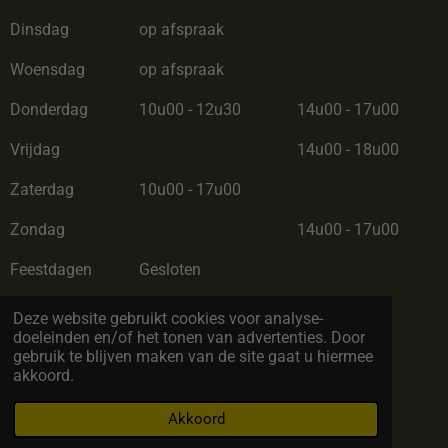
Dinsdag
op afspraak
Woensdag
op afspraak
Donderdag
10u00 - 12u30
14u00 - 17u00
Vrijdag
14u00 - 18u00
Zaterdag
10u00 - 17u00
Zondag
14u00 - 17u00
Feestdagen
Gesloten
Zomerverlof van 28/06/26 tot 12/07/26
Deze website gebruikt cookies voor analyse-
doeleinden en/of het tonen van advertenties. Door
gebruik te blijven maken van de site gaat u hiermee
akkoord.
© Copyright 2022 by BC Cadeau. All rights reserved
Akkoord
Powered by
JouwWeb