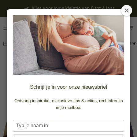
Ga
Alles voor jouw kleintje van 0 tot 4 jaar
direct
naar
de
hoofdinhoud
Home
»
Doopsuiker &
»
Doopsuiker
»
Vullen
»
Suikerbonen
Geboortekaartjes
DIY
Schrijf je in voor onze nieuwsbrief
Ontvang inspiratie, exclusieve tips & acties, rechtstreeks
in je mailbox.
Typ
je
naam