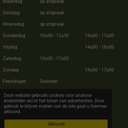
Maandag
op afspraak
Dinsdag
op afspraak
Woensdag
op afspraak
Donderdag
10u00 - 12u30
14u00 - 17u00
Vrijdag
14u00 - 18u00
Zaterdag
10u00 - 17u00
Zondag
14u00 - 17u00
Feestdagen
Gesloten
Zomerverlof van 28/06/26 tot 12/07/26
Deze website gebruikt cookies voor analyse-
doeleinden en/of het tonen van advertenties. Door
gebruik te blijven maken van de site gaat u hiermee
akkoord.
© Copyright 2022 by BC Cadeau. All rights reserved
Akkoord
Powered by
JouwWeb