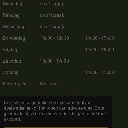
Maandag
op afspraak
Dinsdag
op afspraak
Woensdag
op afspraak
Donderdag
10u00 - 12u30
14u00 - 17u00
Vrijdag
14u00 - 18u00
Zaterdag
10u00 - 17u00
Zondag
14u00 - 17u00
Feestdagen
Gesloten
Zomerverlof van 28/06/26 tot 12/07/26
Deze website gebruikt cookies voor analyse-
doeleinden en/of het tonen van advertenties. Door
gebruik te blijven maken van de site gaat u hiermee
akkoord.
© Copyright 2022 by BC Cadeau. All rights reserved
Powered by
JouwWeb