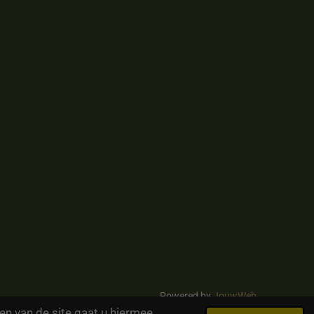
Powered by
JouwWeb
en van de site gaat u hiermee