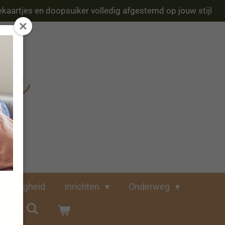
kaartjes en doopsuiker volledig afgestemd op jouw stijl
Veiligheid
Inrichten
Onderweg