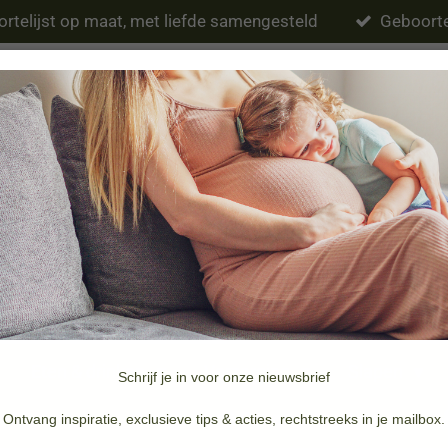
rtelijst op maat, met liefde samengesteld
Geboorte
Eten & drinken
Verzorging
Slapen
Schrijf je in voor onze nieuwsbrief
Merken
Doopsuiker & Geboortekaartjes
Ontvang inspiratie, exclusieve tips & acties, rechtstreeks in je mailbox.