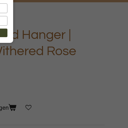
Cord Hanger |
Withered Rose
gen