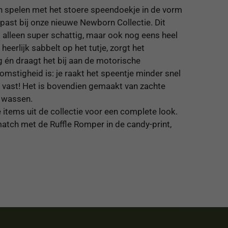
 én spelen met het stoere speendoekje in de vorm
t past bij onze nieuwe
Newborn Collectie
. Dit
 alleen super schattig, maar ook nog eens heel
 heerlijk sabbelt op het tutje, zorgt het
g én draagt het bij aan de motorische
komstigheid is: je raakt het speentje minder snel
n vast! Het is bovendien gemaakt van zachte
e wassen.
items uit de collectie voor een complete look.
 match met de
Ruffle Romper
in de candy-print,