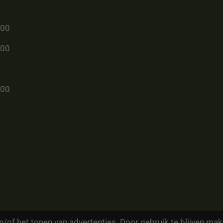
u00
u00
u00
/of het tonen van advertenties. Door gebruik te blijven mak