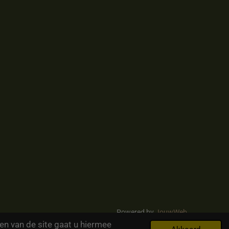
Powered by
JouwWeb
en van de site gaat u hiermee