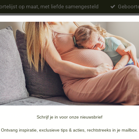
rtelijst op maat, met liefde samengesteld
Geboorte
Eten & drinken
Verzorging
Slapen
Schrijf je in voor onze nieuwsbrief
Merken
Doopsuiker & Geboortekaartjes
Ontvang inspiratie, exclusieve tips & acties, rechtstreeks in je mailbox.