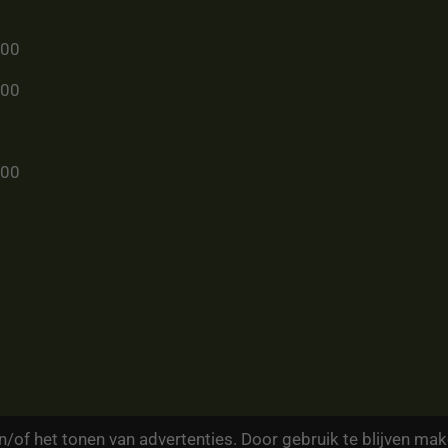
u00
u00
u00
/of het tonen van advertenties. Door gebruik te blijven mak