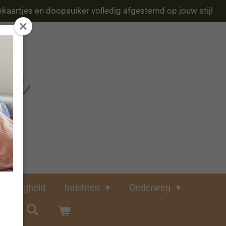
kaartjes en doopsuiker volledig afgestemd op jouw stijl
Veiligheid
Inrichten
Onderweg