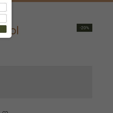
trol
-20%