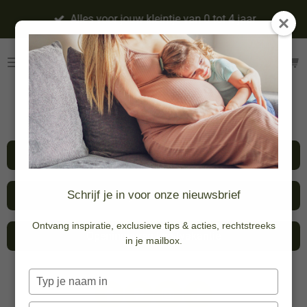
Ga
Alles voor jouw kleintje van 0 tot 4 jaar
direct
naar
de
hoofdinhoud
Afspraak maken
Schrijf je in voor onze nieuwsbrief
Inschrijven nieuwsbrief
Ontvang inspiratie, exclusieve tips & acties, rechtstreeks
Openingsuren kerstvakantie
in je mailbox.
Typ
je
F
P
I
T
naam