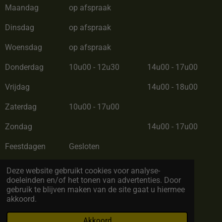
Maandag
op afspraak
Dinsdag
op afspraak
Woensdag
op afspraak
Donderdag
10u00 - 12u30
14u00 - 17u00
Vrijdag
14u00 - 18u00
Zaterdag
10u00 - 17u00
Zondag
14u00 - 17u00
Feestdagen
Gesloten
Zomerverlof van 28/06/26 tot 12/07/26
Deze website gebruikt cookies voor analyse-
doeleinden en/of het tonen van advertenties. Door
gebruik te blijven maken van de site gaat u hiermee
akkoord.
© Copyright 2022 by BC Cadeau. All rights reserved
Akkoord
Powered by
JouwWeb