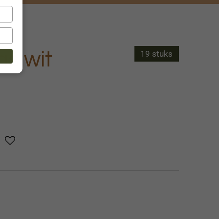
as wit
19 stuks