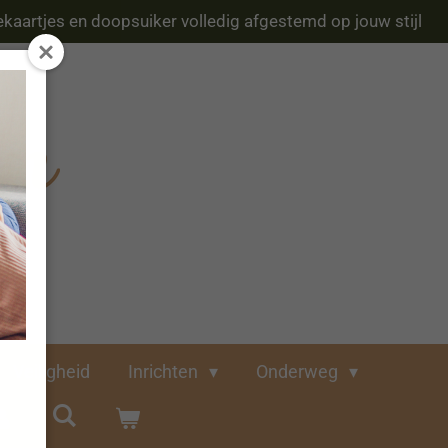
kaartjes en doopsuiker volledig afgestemd op jouw stijl
Veiligheid
Inrichten
Onderweg