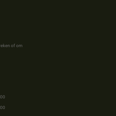
reken of om
u00
u00