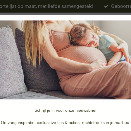
rtelijst op maat, met liefde samengesteld
Geboorte
Eten & drinken
Verzorging
Slapen
Schrijf je in voor onze nieuwsbrief
Merken
Doopsuiker & Geboortekaartjes
Ontvang inspiratie, exclusieve tips & acties, rechtstreeks in je mailbox.