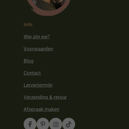
Info
Wie zijn we?
Voorwaarden
Blog
Contact
Lervertermijn
Verzending & retour
Afspraak maken
F
P
I
T