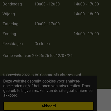
Donderdag
10u00 - 12u30
14u00 - 17u00
Vrijdag
14u00 - 18u00
Zaterdag
10u00 - 17u00
Zondag
14u00 - 17u00
Feestdagen
Gesloten
Zomerverlof van 28/06/26 tot 12/07/26
© Copyright 2022 by BC Cadeau. All rights reserved
Deze website gebruikt cookies voor analyse-
Powered by
JouwWeb
doeleinden en/of het tonen van advertenties. Door
gebruik te blijven maken van de site gaat u hiermee
akkoord.
Akkoord