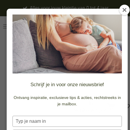
Ga
Alles voor jouw kleintje van 0 tot 4 jaar
direct
naar
de
hoofdinhoud
Bellenblaas
rosé
8 stuks
€ 12,20
Schrijf je in voor onze nieuwsbrief
€ 24,40
Ontvang inspiratie, exclusieve tips & acties, rechtstreeks in
In
je mailbox.
winkelwagen
Typ
je