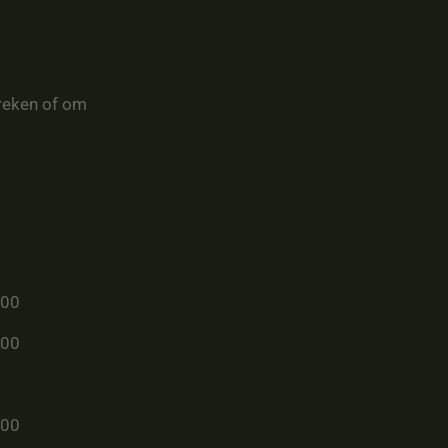
reken of om
u00
u00
u00