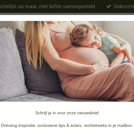
rtelijst op maat, met liefde samengesteld
Geboorte
Eten & drinken
Verzorging
Slapen
Schrijf je in voor onze nieuwsbrief
Merken
Doopsuiker & Geboortekaartjes
Ontvang inspiratie, exclusieve tips & acties, rechtstreeks in je mailbox.