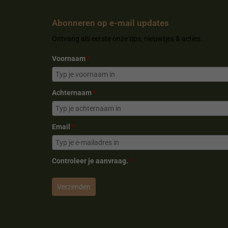
b
e
a
o
o
r
g
k
o
e
r
Abonneren op e-mail updates
k
s
a
Ontvang als eerste onze tips, nieuwtjes & acties.
t
m
Voornaam
*
Achternaam
*
Email
*
Controleer je aanvraag.
*
Verzenden