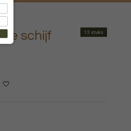
e schijf
13 stuks