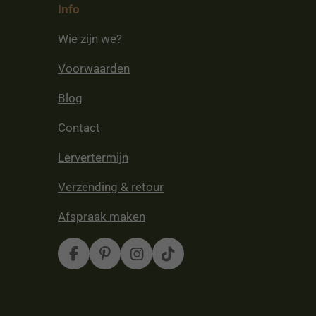
Info
Wie zijn we?
Voorwaarden
Blog
Contact
Lervertermijn
Verzending & retour
Afspraak maken
F
P
I
T
a
i
n
i
c
n
s
k
e
t
t
T