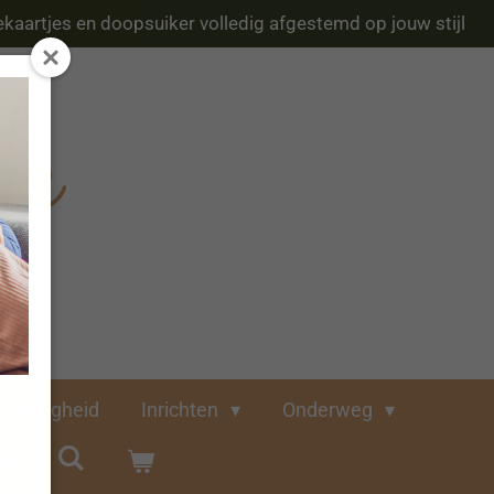
kaartjes en doopsuiker volledig afgestemd op jouw stijl
Veiligheid
Inrichten
Onderweg