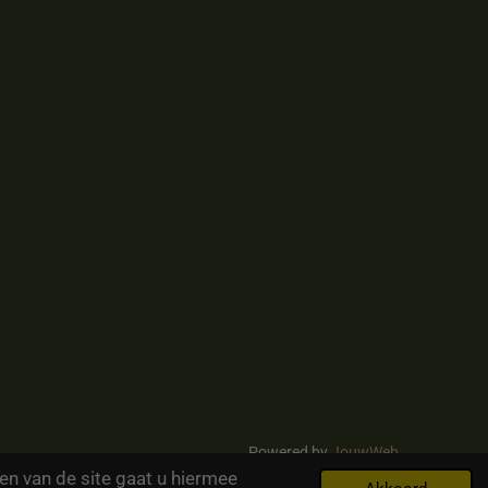
Powered by
JouwWeb
en van de site gaat u hiermee