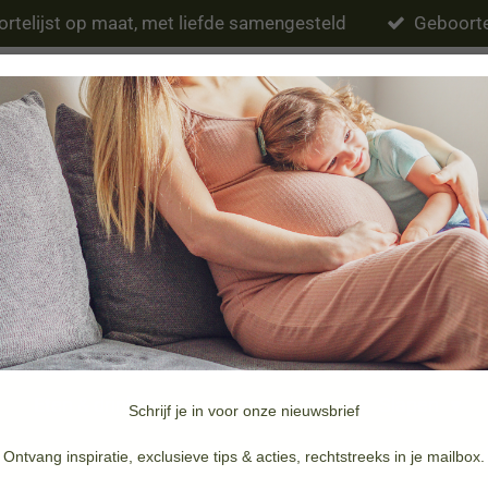
rtelijst op maat, met liefde samengesteld
Geboorte
Eten & drinken
Verzorging
Slapen
Schrijf je in voor onze nieuwsbrief
Merken
Doopsuiker & Geboortekaartjes
Ontvang inspiratie, exclusieve tips & acties, rechtstreeks in je mailbox.