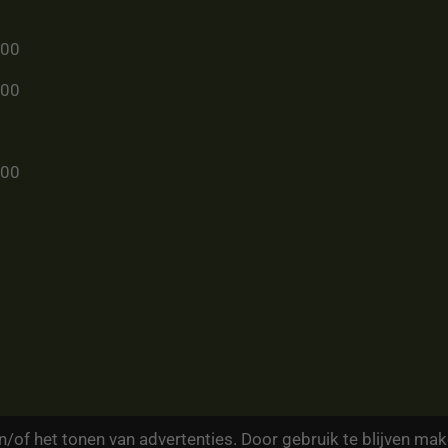
u00
u00
u00
/of het tonen van advertenties. Door gebruik te blijven mak