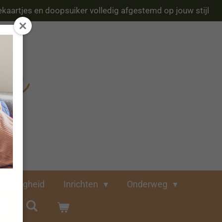
kaartjes en doopsuiker volledig afgestemd op jouw stijl
Veiligheid
Inrichten
Onderweg