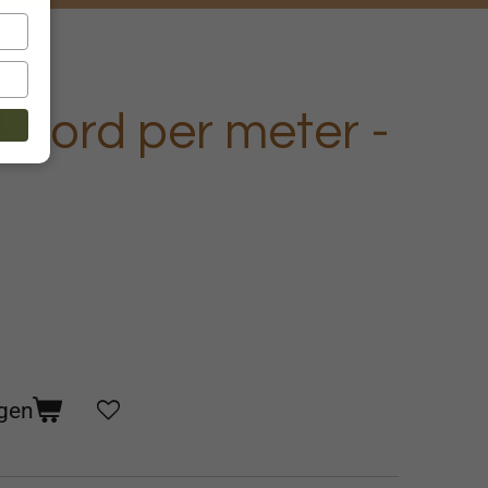
 koord per meter -
gen