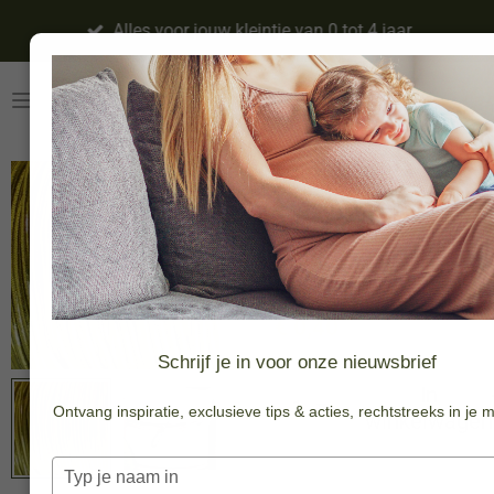
Ga
Alles voor jouw kleintje van 0 tot 4 jaar
direct
naar
de
hoofdinhoud
Elastisch
koord per
meter - goud
€ 0,40
Schrijf je in voor onze nieuwsbrief
In
Ontvang inspiratie, exclusieve tips & acties, rechtstreeks in je m
winkelwagen
Typ
je