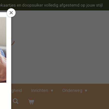
kaartjes en doopsuiker volledig afgestemd op jouw stijl
Veiligheid
Inrichten
Onderweg