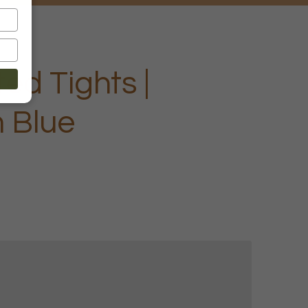
tted Tights |
 Blue