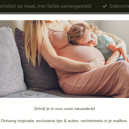
rtelijst op maat, met liefde samengesteld
Geboorte
Eten & drinken
Verzorging
Slapen
Schrijf je in voor onze nieuwsbrief
Merken
Doopsuiker & Geboortekaartjes
Ontvang inspiratie, exclusieve tips & acties, rechtstreeks in je mailbox.