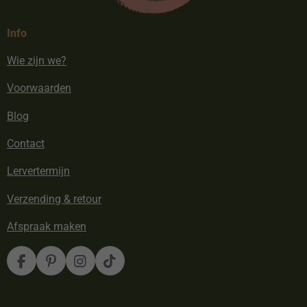
Info
Wie zijn we?
Voorwaarden
Blog
Contact
Lervertermijn
Verzending & retour
Afspraak maken
F
P
I
T
a
i
n
i
c
n
s
k
e
t
t
T