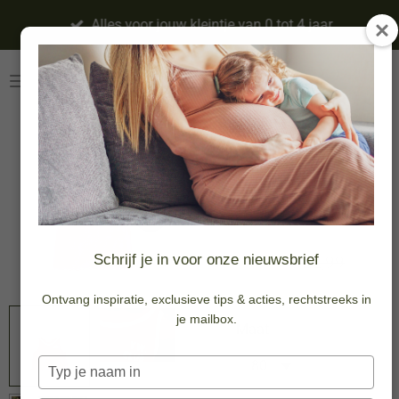
Ga
Alles voor jouw kleintje van 0 tot 4 jaar
direct
naar
de
hoofdinhoud
Terry | Singlet |
Rapture Rose
-20%
€ 18,39
Schrijf je in voor onze nieuwsbrief
€ 22,99
Ontvang inspiratie, exclusieve tips & acties, rechtstreeks in
je mailbox.
Maat
Typ
je