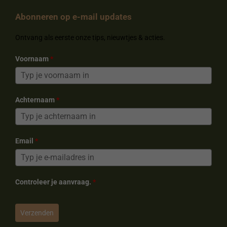
b
e
a
o
Abonneren op e-mail updates
o
r
g
k
o
e
r
k
s
a
Ontvang als eerste onze tips, nieuwtjes & acties.
t
m
Voornaam
*
Achternaam
*
Email
*
Controleer je aanvraag.
*
Verzenden