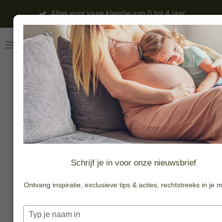
Ga
Alles voor jouw kleintje van 0 tot 4 jaar
direct
naar
de
hoofdinhoud
Zeep vlokken
lavendel
-40%
€ 7,89
€ 13,30
Schrijf je in voor onze nieuwsbrief
In
Ontvang inspiratie, exclusieve tips & acties, rechtstreeks in je m
winkelwagen
Typ
je