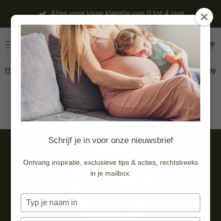
Ga
Alles voor jouw kleintje van 0 tot 4 jaar
direct
naar
de
hoofdinhoud
Home
»
Spelen
»
Buitenspeelgoed
»
Zwembaden
»
Baby
& accessoires
float
Baby float
Schrijf je in voor onze nieuwsbrief
Ontvang inspiratie, exclusieve tips & acties, rechtstreeks
in je mailbox.
Typ
je
naam