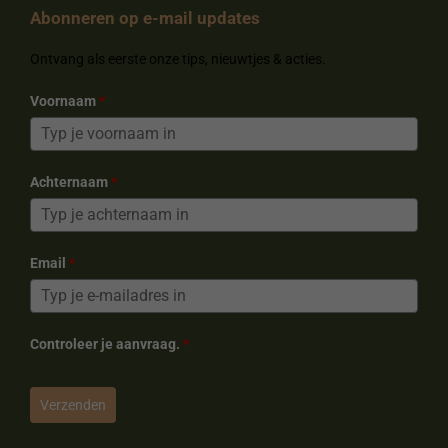
b
e
a
o
Abonneren op e-mail updates
o
r
g
k
o
e
r
k
s
a
Ontvang als eerste onze tips, nieuwtjes & acties.
t
m
Voornaam
*
Achternaam
*
Email
*
Controleer je aanvraag.
*
Verzenden