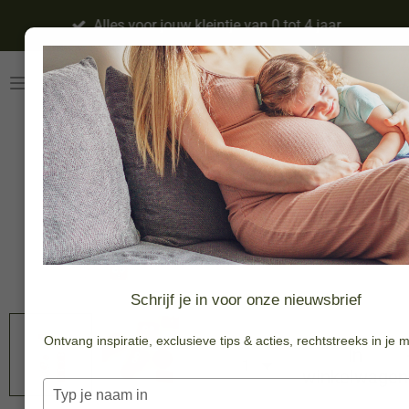
Ga
Alles voor jouw kleintje van 0 tot 4 jaar
direct
naar
de
hoofdinhoud
Glopals Light
up cubes-4pc
Sammy
-20%
€ 12,76
€ 15,95
Schrijf je in voor onze nieuwsbrief
Ontvang inspiratie, exclusieve tips & acties, rechtstreeks in je m
In
winkelwagen
Typ
je