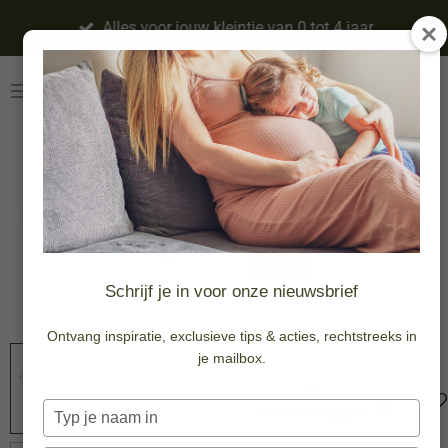
Ga
Alles voor jouw kleintje van 0 tot 4 jaar
direct
naar
de
hoofdinhoud
Tuingieter -
Roze - Fairy
Garden
-10%
Schrijf je in voor onze nieuwsbrief
€ 11,66
€ 12,95
Ontvang inspiratie, exclusieve tips & acties, rechtstreeks in
je mailbox.
In
winkelwagen
Typ
je