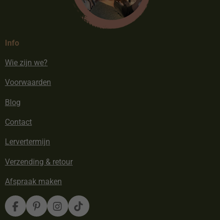
Info
Wie zijn we?
Voorwaarden
Blog
Contact
Lervertermijn
Verzending & retour
Afspraak maken
F
P
I
T
a
i
n
i