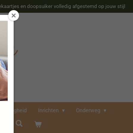
kaartjes en doopsuiker volledig afgestemd op jouw stijl
Veiligheid
Inrichten
Onderweg