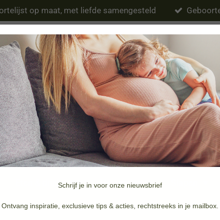
rtelijst op maat, met liefde samengesteld
Geboorte
Eten & drinken
Verzorging
Slapen
Schrijf je in voor onze nieuwsbrief
Merken
Doopsuiker & Geboortekaartjes
Ontvang inspiratie, exclusieve tips & acties, rechtstreeks in je mailbox.