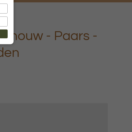
te mouw - Paars -
den