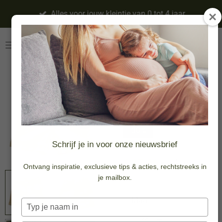
Ga
Alles voor jouw kleintje van 0 tot 4 jaar
direct
naar
de
hoofdinhoud
Korte broek -
Bruin - Forest
Friends
-30%
Schrijf je in voor onze nieuwsbrief
€ 17,46
€ 24,95
Ontvang inspiratie, exclusieve tips & acties, rechtstreeks in
je mailbox.
Maat
Typ
je