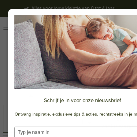
Ga
Alles voor jouw kleintje van 0 tot 4 jaar
direct
naar
de
hoofdinhoud
Miffy ECO
Corduroy | Soft
Jade
-20%
€ 18,36
€ 22,95
Schrijf je in voor onze nieuwsbrief
Ontvang inspiratie, exclusieve tips & acties, rechtstreeks in je m
In
winkelwagen
Typ
je