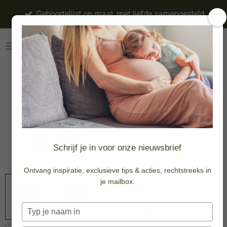
Ga
Geboortelijst op maat, met liefde samengesteld
direct
naar
de
hoofdinhoud
broek strong -
mediterranea
-30%
€ 20,97
Schrijf je in voor onze nieuwsbrief
€ 29,95
Ontvang inspiratie, exclusieve tips & acties, rechtstreeks in
je mailbox.
Maat
Typ
je