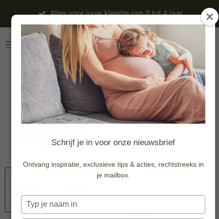
Ga
Alles voor jouw kleintje van 0 tot 4 jaar
direct
naar
de
hoofdinhoud
French Knit |
Crochet
Longsleeve |
Blue Wing Tale
Schrijf je in voor onze nieuwsbrief
-30%
Ontvang inspiratie, exclusieve tips & acties, rechtstreeks in
€ 19,59
je mailbox.
€ 27,99
Typ
je
Maat