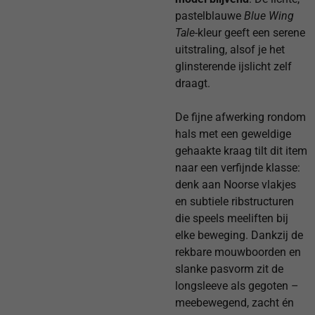
pastelblauwe
Blue Wing
Tale
-kleur geeft een serene
uitstraling, alsof je het
glinsterende ijslicht zelf
draagt.
De fijne afwerking rondom
hals met een geweldige
gehaakte kraag tilt dit item
naar een verfijnde klasse:
denk aan Noor­se vlakjes
en subtiele ribstructuren
die speels meeliften bij
elke beweging. Dankzij de
rekbare mouwboorden en
slanke pasvorm zit de
longsleeve als gegoten –
meebewegend, zacht én