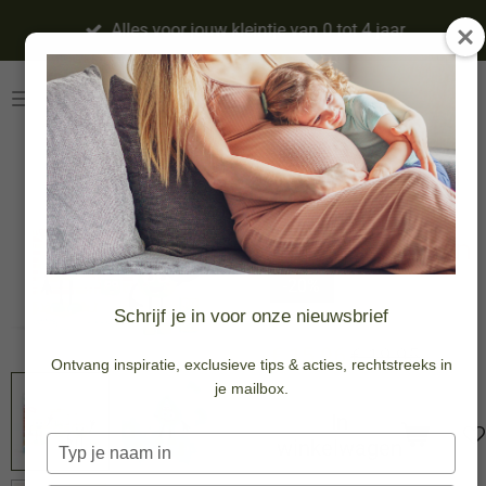
Ga
Alles voor jouw kleintje van 0 tot 4 jaar
direct
naar
de
hoofdinhoud
Christmas Pal
Character -
Limited Edition
-20%
Schrijf je in voor onze nieuwsbrief
€ 15,96
€ 19,95
Ontvang inspiratie, exclusieve tips & acties, rechtstreeks in
je mailbox.
In
winkelwagen
Typ
je