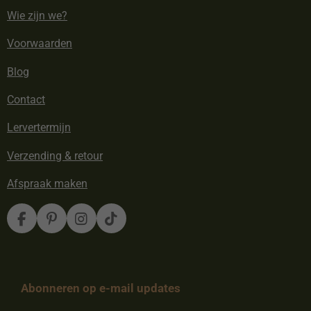
Wie zijn we?
Voorwaarden
Blog
Contact
Lervertermijn
Verzending & retour
Afspraak maken
F
P
I
T
a
i
n
i
c
n
s
k
e
t
t
T
b
e
a
o
Abonneren op e-mail updates
o
r
g
k
o
e
r