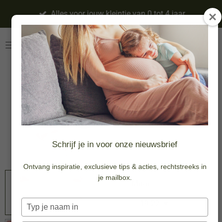
Ga
Alles voor jouw kleintje van 0 tot 4 jaar
direct
naar
de
hoofdinhoud
Knie Kousen -
Rose
-20%
€ 7,96
Schrijf je in voor onze nieuwsbrief
€ 9,95
Ontvang inspiratie, exclusieve tips & acties, rechtstreeks in
je mailbox.
Maat
Typ
je