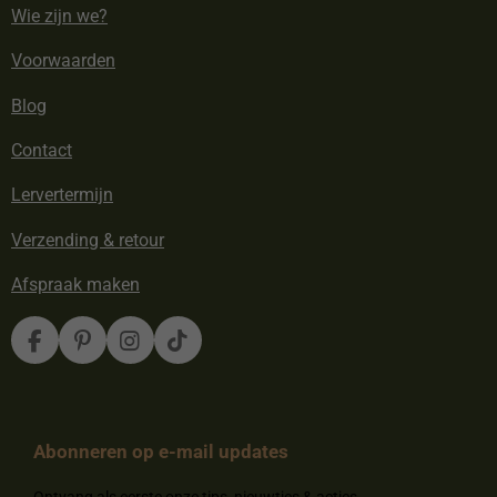
Wie zijn we?
Voorwaarden
Blog
Contact
Lervertermijn
Verzending & retour
Afspraak maken
F
P
I
T
a
i
n
i
c
n
s
k
e
t
t
T
b
e
a
o
Abonneren op e-mail updates
o
r
g
k
o
e
r
k
s
a