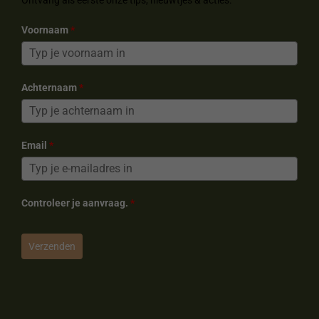
Ontvang als eerste onze tips, nieuwtjes & acties.
t
m
Voornaam
*
Achternaam
*
Email
*
Controleer je aanvraag.
*
Verzenden