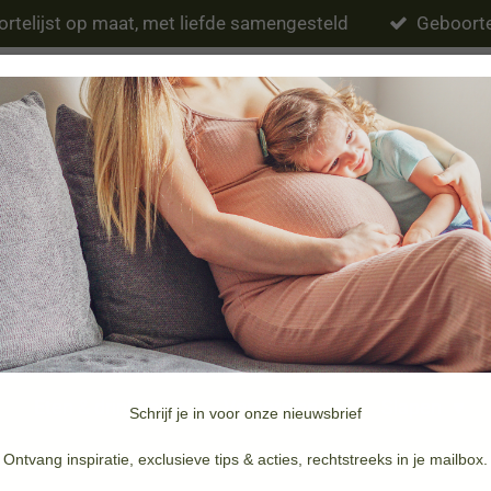
rtelijst op maat, met liefde samengesteld
Geboorte
Eten & drinken
Verzorging
Slapen
Schrijf je in voor onze nieuwsbrief
Merken
Doopsuiker & Geboortekaartjes
Ontvang inspiratie, exclusieve tips & acties, rechtstreeks in je mailbox.