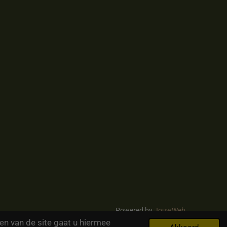
Powered by
JouwWeb
en van de site gaat u hiermee