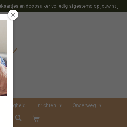
kaartjes en doopsuiker volledig afgestemd op jouw stijl
Veiligheid
Inrichten
Onderweg