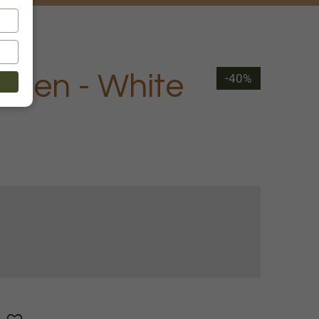
ssen - White
-40%