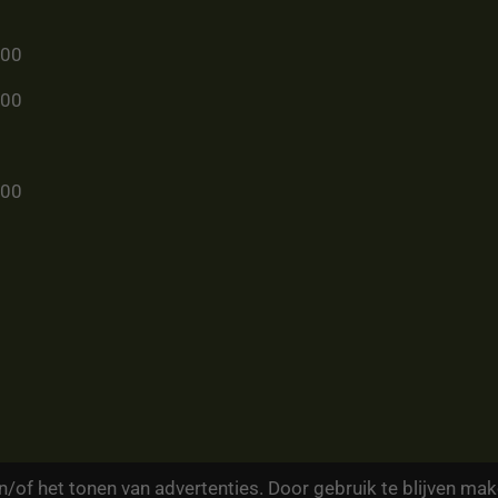
u00
u00
u00
/of het tonen van advertenties. Door gebruik te blijven mak