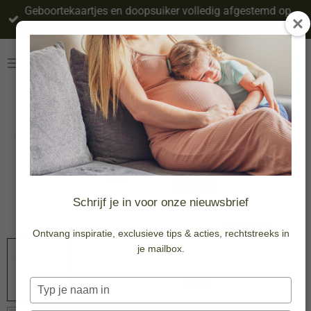
Geboortekaartjes en doopsuiker volledig afgestemd op
Ga
jouw stijl
direct
naar
de
hoofdinhoud
Shirt korte
mouw - Wit -
Bloemen
-20%
Schrijf je in voor onze nieuwsbrief
€ 11,96
€ 14,95
Ontvang inspiratie, exclusieve tips & acties, rechtstreeks in
je mailbox.
Maat
Typ
je