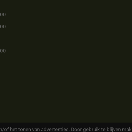
u00
u00
u00
/of het tonen van advertenties. Door gebruik te blijven mak