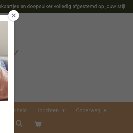
kaartjes en doopsuiker volledig afgestemd op jouw stijl
Veiligheid
Inrichten
Onderweg