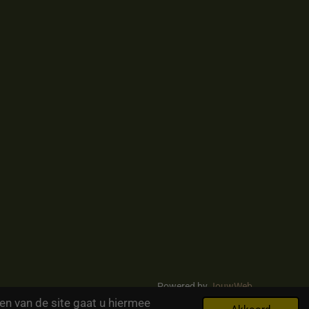
Powered by
JouwWeb
en van de site gaat u hiermee