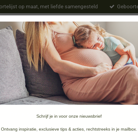
rtelijst op maat, met liefde samengesteld
Geboorte
Eten & drinken
Verzorging
Slapen
Schrijf je in voor onze nieuwsbrief
Merken
Doopsuiker & Geboortekaartjes
Ontvang inspiratie, exclusieve tips & acties, rechtstreeks in je mailbox.