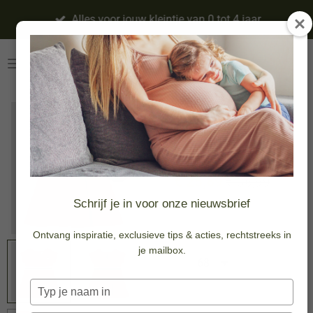
Ga
Alles voor jouw kleintje van 0 tot 4 jaar
direct
naar
de
hoofdinhoud
Dress - Red
-30%
€ 25,89
€ 36,99
Schrijf je in voor onze nieuwsbrief
Maat
Ontvang inspiratie, exclusieve tips & acties, rechtstreeks in
je mailbox.
Typ
je