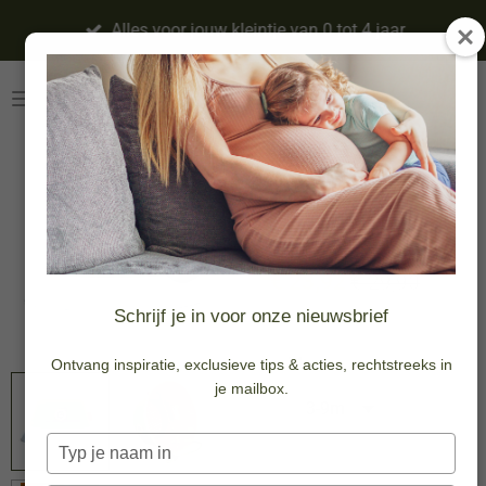
Ga
Alles voor jouw kleintje van 0 tot 4 jaar
direct
naar
de
hoofdinhoud
Bob Mini Leaf
-20%
€ 23,92
€ 29,90
Schrijf je in voor onze nieuwsbrief
Maat
Ontvang inspiratie, exclusieve tips & acties, rechtstreeks in
je mailbox.
Typ
je