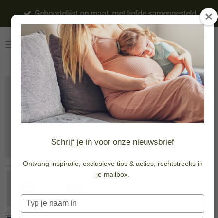
Ga
Geboortelijst op maat, met liefde samengesteld
direct
naar
de
hoofdinhoud
Flowy shorts
-30%
€ 19,95
€ 28,50
Schrijf je in voor onze nieuwsbrief
Maat
Ontvang inspiratie, exclusieve tips & acties, rechtstreeks in
je mailbox.
Typ
je